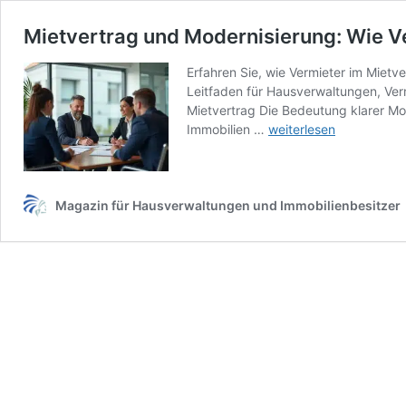
Mietvertrag und Modernisierung: Wie V
Erfahren Sie, wie Vermieter im Miet
Leitfaden für Hausverwaltungen, Verm
Mietvertrag Die Bedeutung klarer Mo
Mietvertrag
Immobilien …
weiterlesen
und
Modernisierung:
Wie
Vermieter
Magazin für Hausverwaltungen und Immobilienbesitzer
klare
Regeln
für
bauliche
Änderungen
setzen
können