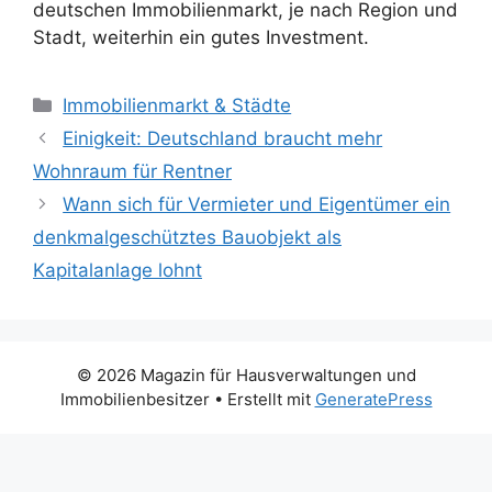
deutschen Immobilienmarkt, je nach Region und
Stadt, weiterhin ein gutes Investment.
Kategorien
Immobilienmarkt & Städte
Einigkeit: Deutschland braucht mehr
Wohnraum für Rentner
Wann sich für Vermieter und Eigentümer ein
denkmalgeschütztes Bauobjekt als
Kapitalanlage lohnt
© 2026 Magazin für Hausverwaltungen und
Immobilienbesitzer
• Erstellt mit
GeneratePress